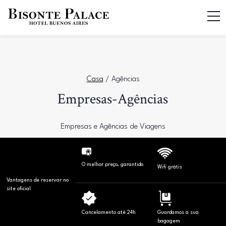
Casa
/
Agências
Empresas-Agências
Empresas e Agências de Viagens
O melhor preço, garantido
Wifi grátis
Vantagens de reservar no
site oficial
Cancelamento até 24h
Guardamos a sua
bagagem