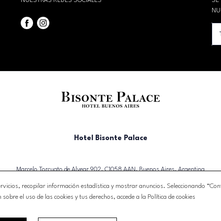
NUESTRAS REDES SOCIALES
SÉ
NU
Hotel Bisonte Palace
Marcelo Torcuato de Alvear 902, C1058 AAN, Buenos Aires, Argentina
T. (+54)(11) 4328-4751
vicios, recopilar información estadística y mostrar anuncios. Seleccionando “Confi
reservas@bisontepalace.com
obre el uso de las cookies y tus derechos, accede a la Política de cookies
 RESERVA
AVISO LEGAL
POLÍTICA DE PRIVACIDAD
POLÍTICA DE CO