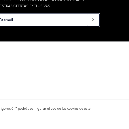
 EL PRIMERO EN CONOCER LAS ÚLTIMAS NOTICIAS Y
ESTRAS OFERTAS EXCLUSIVAS
guración” podrás configurar el uso de las cookies de este
OKIES
LIBRO QUEJAS
AGENCIAS/EMPRESAS