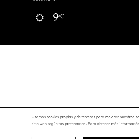
BUENOS AIRES
9
ºC
Usamos cookies propias y de terceros para mejorar nuestros ser
sitio web según tus preferencias. Para obtener más información s
NEWSLETTER
CONTACTO
CONDICIONES DE