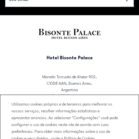
Hotel Bisonte Palace
Marcelo Torcuato de Alvear 902,
C1058 AAN, Buenos Aires,
Argentina
T. (+54)(11) 4328-4751
Utilizamos cookies próprios e de terceiros para melhorar os
reservas@bisontepalace.com
nossos serviços, recolher informações estatísticas e
apresentar anúncios. Ao selecionar "Configurações" você pode
NEWSLETTER
configurar o uso de cookies neste site de acordo com suas
CONTATO
preferências. Para obter mais informações sobre o uso de
CONDIÇÕES DE RESERVA
cookies e seus direitos, visite a Política de Cookies