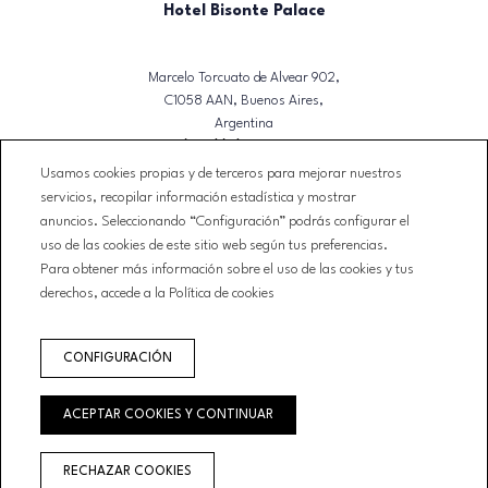
Hotel Bisonte Palace
Marcelo Torcuato de Alvear 902,
C1058 AAN, Buenos Aires,
Argentina
T. (+54)(11) 4328-4751
Usamos cookies propias y de terceros para mejorar nuestros
reservas@bisontepalace.com
servicios, recopilar información estadística y mostrar
anuncios. Seleccionando “Configuración” podrás configurar el
NEWSLETTER
uso de las cookies de este sitio web según tus preferencias.
CONTACTO
Para obtener más información sobre el uso de las cookies y tus
CONDICIONES DE RESERVA
derechos, accede a la Política de cookies
AVISO LEGAL
POLÍTICA DE PRIVACIDAD
CONFIGURACIÓN
POLÍTICA DE COOKIES
LIBRO QUEJAS
ACEPTAR COOKIES Y CONTINUAR
AGENCIAS/EMPRESAS
RECHAZAR COOKIES
Desarrollado por
GNA HOTEL SOLUTIONS